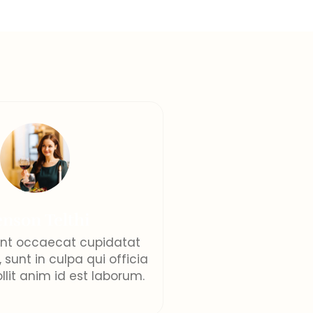
nson Telthi
int occaecat cupidatat
 sunt in culpa qui officia
lit anim id est laborum.