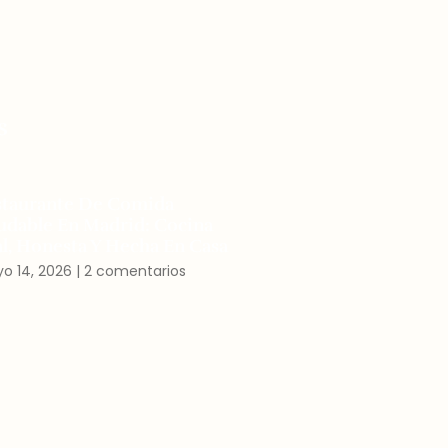
s
staurante De Comida
udable En Madrid: Cocina
l, Honesta Y Hecha En Casa
o 14, 2026
2 comentarios