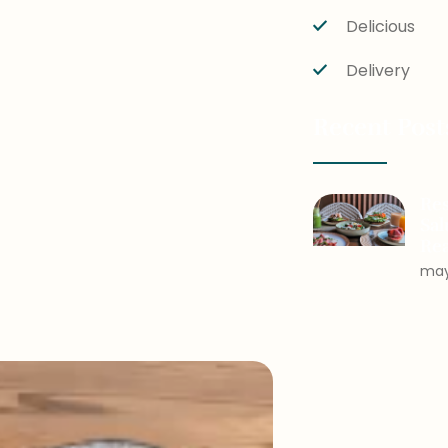
Delicious
Delivery
Recent Post
Re
Sal
Rea
may