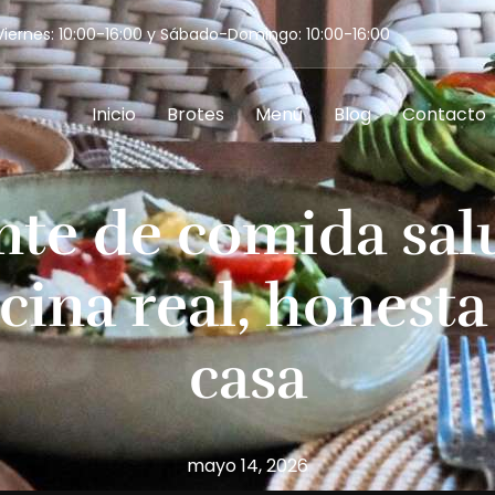
iernes: 10:00-16:00 y Sábado-Domingo: 10:00-16:00
Inicio
Brotes
Menú
Blog
Contacto
nte de comida sal
cina real, honesta
casa
mayo 14, 2026