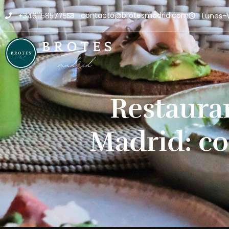
contacto@brotesmadrid.com
+34611585775
Lunes-V
Restaura
Madrid: co